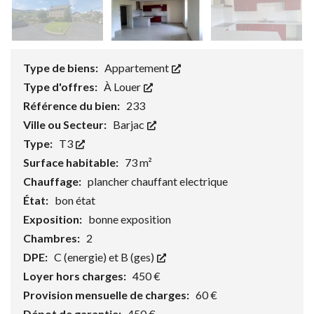
Type de biens:
Appartement
Type d'offres:
À Louer
Référence du bien:
233
Ville ou Secteur:
Barjac
Type:
T3
Surface habitable:
73 m²
Chauffage:
plancher chauffant electrique
État:
bon état
Exposition:
bonne exposition
Chambres:
2
DPE:
C (energie) et B (ges)
Loyer hors charges:
450 €
Provision mensuelle de charges:
60 €
Dépot de garantie:
450 €