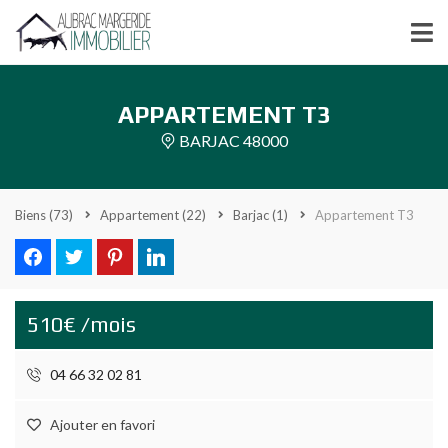
APPARTEMENT T3
BARJAC 48000
Biens
(73)
Appartement
(22)
Barjac
(1)
Appartement T3
510€ /mois
04 66 32 02 81
Ajouter en favori