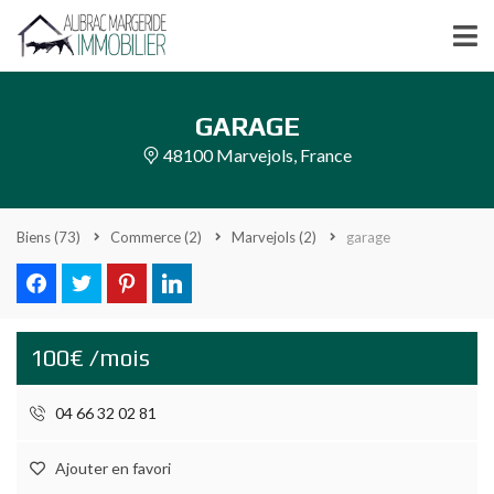
GARAGE
48100 Marvejols, France
Biens
(73)
Commerce
(2)
Marvejols
(2)
garage
100€ /mois
04 66 32 02 81
Ajouter en favori