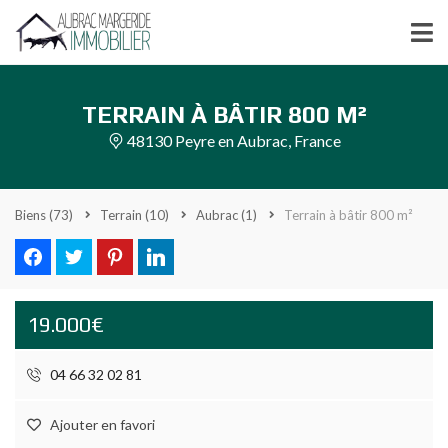
TERRAIN À BÂTIR 800 M²
48130 Peyre en Aubrac, France
Biens
(73)
Terrain
(10)
Aubrac
(1)
Terrain à bâtir 800 m²
19.000€
04 66 32 02 81
Ajouter en favori