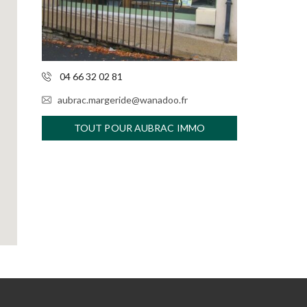
04 66 32 02 81
aubrac.margeride@wanadoo.fr
TOUT POUR AUBRAC IMMO