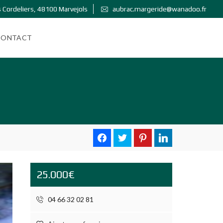
 Cordeliers, 48100 Marvejols
aubrac.margeride@wanadoo.fr
CONTACT
25.000€
04 66 32 02 81