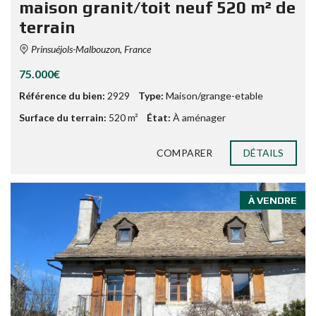
maison granit/toit neuf 520 m² de
terrain
Prinsuéjols-Malbouzon, France
75.000€
Référence du bien:
2929
Type:
Maison/grange-etable
Surface du terrain:
520 m²
État:
À aménager
COMPARER
DÉTAILS
À VENDRE