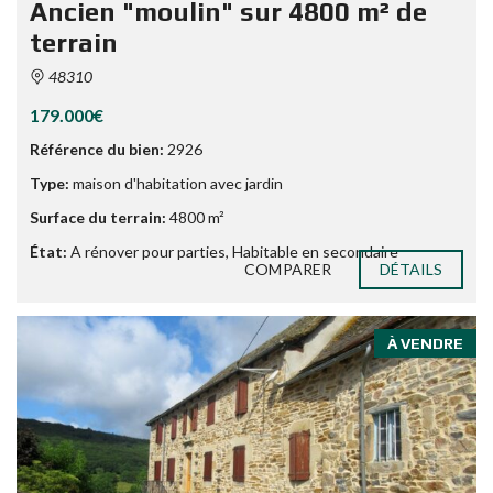
Ancien "moulin" sur 4800 m² de
terrain
48310
179.000€
Référence du bien:
2926
Type:
maison d'habitation avec jardin
Surface du terrain:
4800 m²
État:
A rénover pour parties
,
Habitable en secondaire
COMPARER
DÉTAILS
À VENDRE