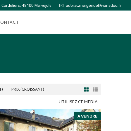
 Cordeliers, 48100 Marvejols
aubrac.margeride@wanadoo.fr
CONTACT
T)
PRIX (CROISSANT)
UTILISEZ CE MÉDIA
À VENDRE