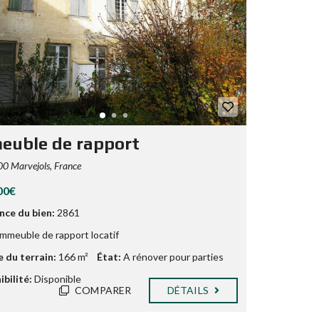
euble de rapport
0 Marvejols, France
00€
nce du bien:
2861
mmeuble de rapport locatif
e du terrain:
166 m²
État:
A rénover pour parties
bilité:
Disponible
COMPARER
DÉTAILS