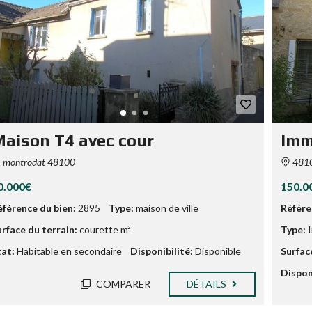
aison T4 avec cour
Imm
montrodat 48100
4810
0.000€
150.0
éférence du bien:
2895
Type:
maison de ville
Référe
urface du terrain:
courette m²
Type:
I
tat:
Habitable en secondaire
Disponibilité:
Disponible
Surfac
Disponi
COMPARER
DÉTAILS