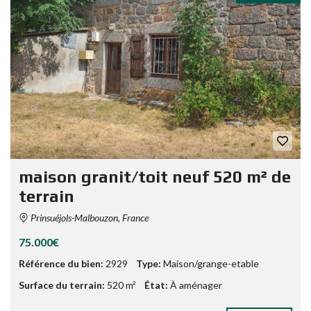
maison granit/toit neuf 520 m² de
terrain
Prinsuéjols-Malbouzon, France
75.000€
Référence du bien:
2929
Type:
Maison/grange-etable
Surface du terrain:
520 m²
État:
À aménager