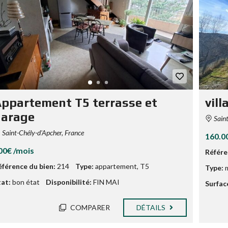
ppartement T5 terrasse et
vill
garage
Saint
Saint-Chély-d'Apcher, France
160.0
00€ /mois
Référe
éférence du bien:
214
Type:
appartement
,
T5
Type:
m
tat:
bon état
Disponibilité:
FIN MAI
Surfac
COMPARER
DÉTAILS