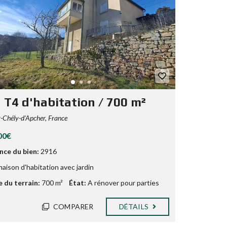
a T4 d'habitation / 700 m²
-Chély-d'Apcher, France
00€
nce du bien:
2916
aison d'habitation avec jardin
e du terrain:
700 m²
État:
A rénover pour parties
COMPARER
DÉTAILS