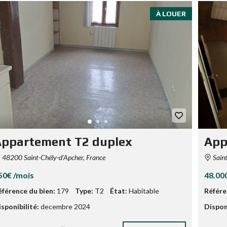
À LOUER
Appartement T2 duplex
App
48200 Saint-Chély-d'Apcher, France
Saint
50€ /mois
48.00
éférence du bien:
179
Type:
T2
État:
Habitable
Référe
sponibilité:
decembre 2024
Disponi