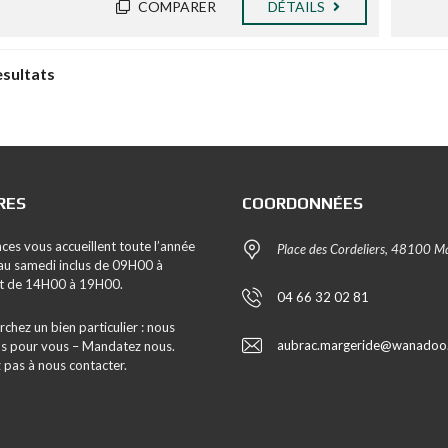
COMPARER
DÉTAILS
esultats
RES
COORDONNÉES
ces vous accueillent toute l’année
Place des Cordeliers, 48100 Ma
 au samedi inclus de 09H00 à
t de 14H00 à 19H00.
04 66 32 02 81
chez un bien particulier : nous
aubrac.margeride@wanadoo.
s pour vous – Mandatez nous.
 pas à nous contacter.