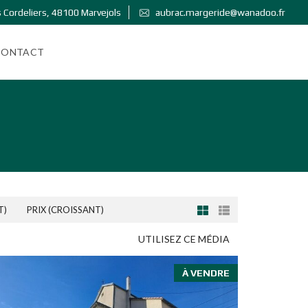
 Cordeliers, 48100 Marvejols
aubrac.margeride@wanadoo.fr
CONTACT
T)
PRIX (CROISSANT)
UTILISEZ CE MÉDIA
À VENDRE