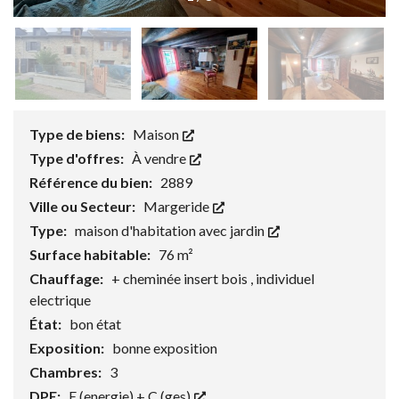
Type de biens:
Maison
Type d'offres:
À vendre
Référence du bien:
2889
Ville ou Secteur:
Margeride
Type:
maison d'habitation avec jardin
Surface habitable:
76 m²
Chauffage:
+ cheminée insert bois , individuel
electrique
État:
bon état
Exposition:
bonne exposition
Chambres:
3
DPE:
E (energie) + C (ges)