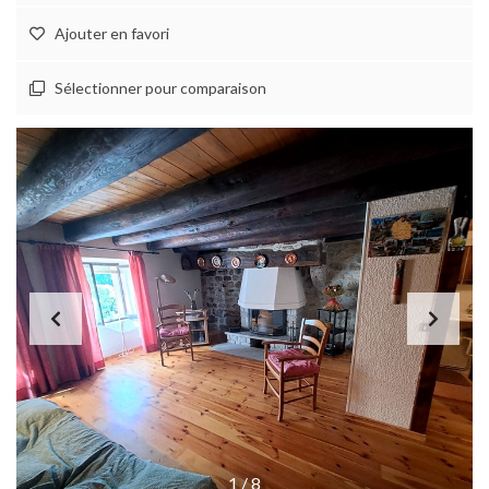
Ajouter en favori
Sélectionner pour comparaison
1
/
8